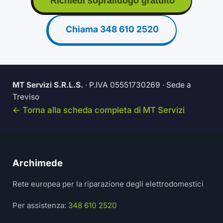
Richiedi sopralluogo gratuito
Chiama 348 610 2520
MT Servizi S.R.L.S.
· P.IVA 05551730269 · Sede a
Treviso
← Torna alla scheda completa di MT Servizi
Archimede
Rete europea per la riparazione degli elettrodomestici
Per assistenza:
348 610 2520