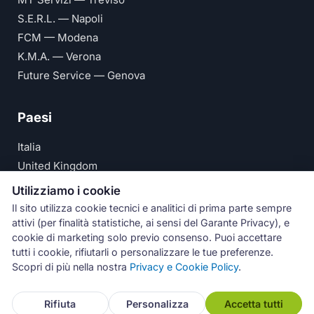
S.E.R.L. — Napoli
FCM — Modena
K.M.A. — Verona
Future Service — Genova
Paesi
Italia
United Kingdom
Deutschland
Utilizziamo i cookie
España
Il sito utilizza cookie tecnici e analitici di prima parte sempre
attivi (per finalità statistiche, ai sensi del Garante Privacy), e
© Numeri Primi Srl — P.IVA IT11621120960 ·
Privacy e
cookie di marketing solo previo consenso. Puoi accettare
tutti i cookie, rifiutarli o personalizzare le tue preferenze.
Cookie Policy
Scopri di più nella nostra
Privacy e Cookie Policy
.
Assistenza
Rifiuta
Personalizza
Accetta tutti