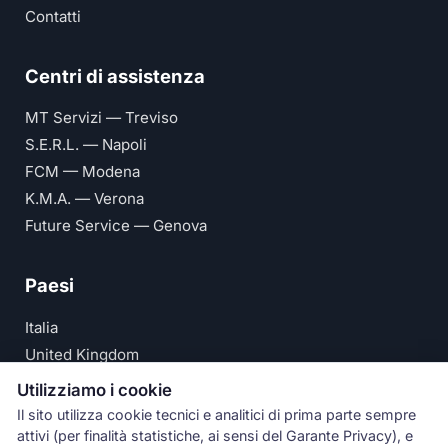
Contatti
Centri di assistenza
MT Servizi — Treviso
S.E.R.L. — Napoli
FCM — Modena
K.M.A. — Verona
Future Service — Genova
Paesi
Italia
United Kingdom
Deutschland
Utilizziamo i cookie
España
Il sito utilizza cookie tecnici e analitici di prima parte sempre
attivi (per finalità statistiche, ai sensi del Garante Privacy), e