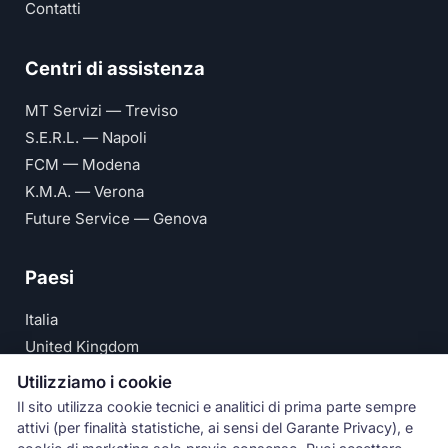
Contatti
Centri di assistenza
MT Servizi — Treviso
S.E.R.L. — Napoli
FCM — Modena
K.M.A. — Verona
Future Service — Genova
Paesi
Italia
United Kingdom
Deutschland
Utilizziamo i cookie
España
Il sito utilizza cookie tecnici e analitici di prima parte sempre
attivi (per finalità statistiche, ai sensi del Garante Privacy), e
© Numeri Primi Srl — P.IVA IT11621120960 ·
Privacy e