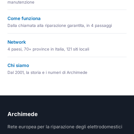
manutenzione
Come funziona
Dalla chiamata alla riparazione garantita, in 4 passaggi
Network
4 paesi, 70+ province in Italia, 121 siti locali
Chi siamo
Dal 2001, la storia e i numeri di Archimede
Archimede
Rete europea per la riparazione degli elettrodomestici