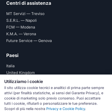
Centri di assistenza
MT Servizi — Treviso
S.E.R.L. — Napoli
FCM — Modena
K.M.A. — Verona
Future Service — Genova
Paesi
Italia
United Kingdom
Deutschland
Utilizziamo i cookie
España
Il sito utilizza cookie tecnici e analitici di prima parte sempre
attivi (per finalità statistiche, ai sensi del Garante Privacy), e
© Numeri Primi Srl — P.IVA IT11621120960 ·
Privacy e
cookie di marketing solo previo consenso. Puoi accettare
tutti i cookie, rifiutarli o personalizzare le tue preferenze.
Cookie Policy
Scopri di più nella nostra
Privacy e Cookie Policy
.