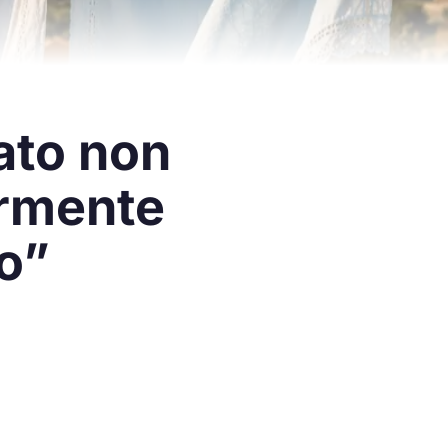
ato non
ermente
no”