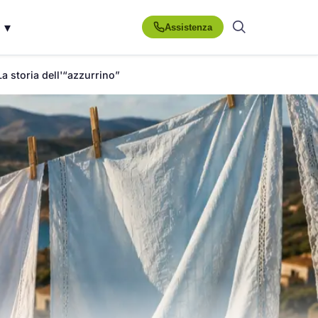
▾
Assistenza
 storia dell'“azzurrino”