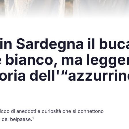
in Sardegna il buc
 bianco, ma legg
oria dell'“azzurri
 ricco di aneddoti e curiosità che si connettono
e del belpaese.¹