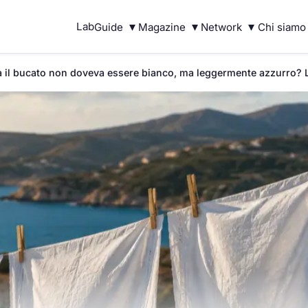
▾
▾
▾
Lab
Guide
Magazine
Network
Chi siamo
 il bucato non doveva essere bianco, ma leggermente azzurro? La