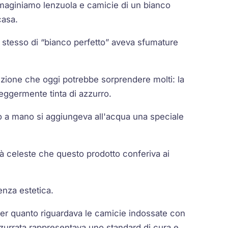
maginiamo lenzuola e camicie di un bianco
casa.
to stesso di “bianco perfetto” aveva sfumature
izione che oggi potrebbe sorprendere molti: la
ggermente tinta di azzurro.
to a mano si aggiungeva all'acqua una speciale
ità celeste che questo prodotto conferiva ai
enza estetica.
 per quanto riguardava le camicie indossate con
a azzurrata rappresentava uno standard di cura e