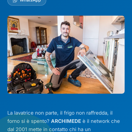
La lavatrice non parte, il frigo non raffredda, il
forno si è spento?
ARCHIMEDE
è il network che
dal 2001 mette in contatto chi ha un