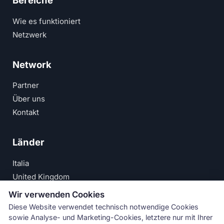
Bereiche
Wie es funktioniert
Netzwerk
Network
Partner
Über uns
Kontakt
Länder
Italia
United Kingdom
Deutschland
Wir verwenden Cookies
España
Diese Website verwendet technisch notwendige Cookies
sowie Analyse- und Marketing-Cookies, letztere nur mit Ihrer