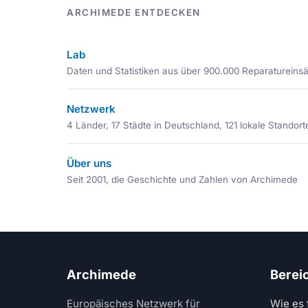
ARCHIMEDE ENTDECKEN
Lab
Daten und Statistiken aus über 900.000 Reparatureins
Netzwerk
4 Länder, 17 Städte in Deutschland, 121 lokale Standort
Über uns
Seit 2001, die Geschichte und Zahlen von Archimede
Archimede
Berei
Europäisches Netzwerk für
Wie es 