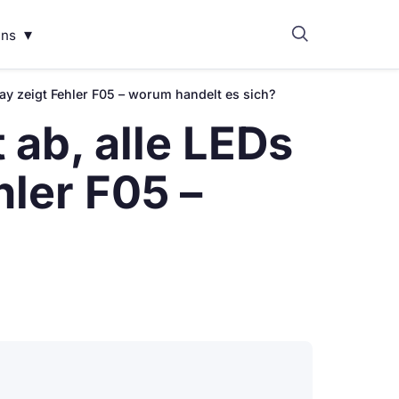
▾
uns
ay zeigt Fehler F05 – worum handelt es sich?
ab, alle LEDs
hler F05 –