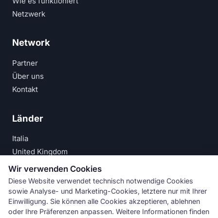
Wie es funktioniert
Netzwerk
Network
Partner
Über uns
Kontakt
Länder
Italia
United Kingdom
Deutschland
Wir verwenden Cookies
España
Diese Website verwendet technisch notwendige Cookies
sowie Analyse- und Marketing-Cookies, letztere nur mit Ihrer
© Numeri Primi Srl — USt-IdNr. IT11621120960 ·
Einwilligung. Sie können alle Cookies akzeptieren, ablehnen
oder Ihre Präferenzen anpassen. Weitere Informationen finden
Impressum
·
Datenschutzerklärung