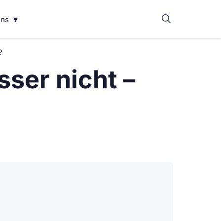
▾
uns
?
ser nicht –