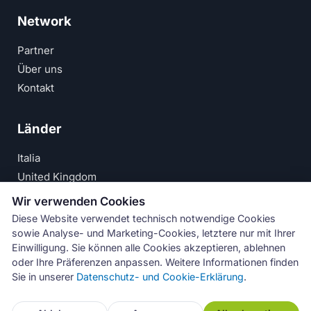
Network
Partner
Über uns
Kontakt
Länder
Italia
United Kingdom
Deutschland
Wir verwenden Cookies
España
Diese Website verwendet technisch notwendige Cookies
sowie Analyse- und Marketing-Cookies, letztere nur mit Ihrer
© Numeri Primi Srl — USt-IdNr. IT11621120960 ·
Einwilligung. Sie können alle Cookies akzeptieren, ablehnen
oder Ihre Präferenzen anpassen. Weitere Informationen finden
Impressum
·
Datenschutzerklärung
Sie in unserer
Datenschutz- und Cookie-Erklärung
.