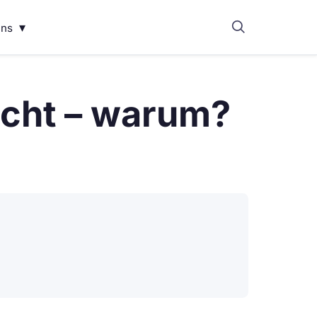
▾
uns
nicht – warum?