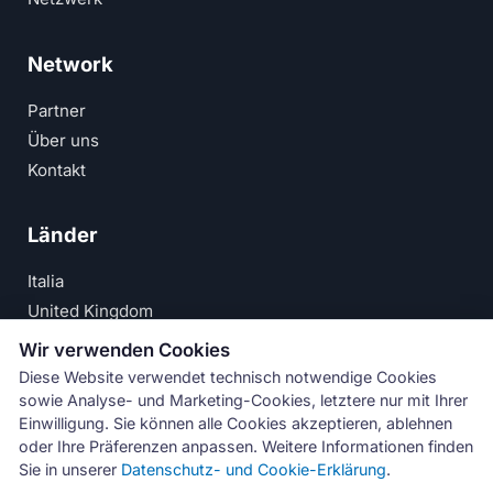
Network
Partner
Über uns
Kontakt
Länder
Italia
United Kingdom
Deutschland
Wir verwenden Cookies
España
Diese Website verwendet technisch notwendige Cookies
sowie Analyse- und Marketing-Cookies, letztere nur mit Ihrer
© Numeri Primi Srl — USt-IdNr. IT11621120960 ·
Einwilligung. Sie können alle Cookies akzeptieren, ablehnen
oder Ihre Präferenzen anpassen. Weitere Informationen finden
Impressum
·
Datenschutzerklärung
Sie in unserer
Datenschutz- und Cookie-Erklärung
.