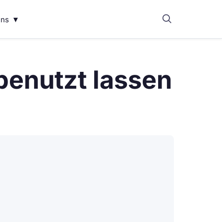
▾
uns
benutzt lassen