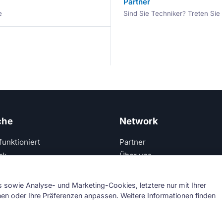
Partner
e
Sind Sie Techniker? Treten Si
che
Network
funktioniert
Partner
rk
Über uns
Kontakt
sowie Analyse- und Marketing-Cookies, letztere nur mit Ihrer
hnen oder Ihre Präferenzen anpassen. Weitere Informationen finden
Primi Srl — USt-IdNr. IT11621120960 ·
Impressum
·
Datenschut