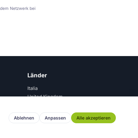
e dem Netzwerk bei
Länder
Italia
United Kingdom
Deutschland
España
Ablehnen
Anpassen
Alle akzeptieren
zerklärung