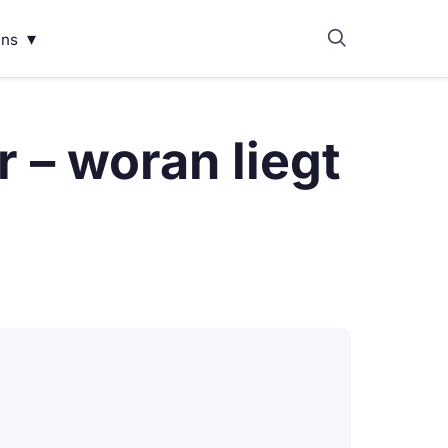
▾
uns
 – woran liegt