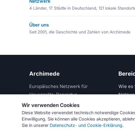
Netzwerk
4 Länder, 17 Städte in Deutschland, 121 lokale Standort
Über uns
Seit 2001, die Geschichte und Zahlen von Archimede
Archimede
Berei
Europäisches Netzwerk für
Wie es 
Hausgeräte-Reparatur
Netzwe
Wir verwenden Cookies
Diese Website verwendet technisch notwendige Cookies 
Einwilligung. Sie können alle Cookies akzeptieren, able
© Numeri 
Sie in unserer
Datenschutz- und Cookie-Erklärung
.