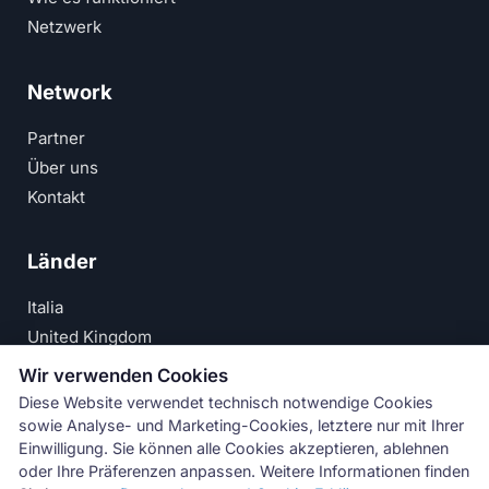
Netzwerk
Network
Partner
Über uns
Kontakt
Länder
Italia
United Kingdom
Deutschland
Wir verwenden Cookies
España
Diese Website verwendet technisch notwendige Cookies
sowie Analyse- und Marketing-Cookies, letztere nur mit Ihrer
© Numeri Primi Srl — USt-IdNr. IT11621120960 ·
Einwilligung. Sie können alle Cookies akzeptieren, ablehnen
oder Ihre Präferenzen anpassen. Weitere Informationen finden
Impressum
·
Datenschutzerklärung