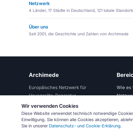
Netzwerk
4 Länder, 17 Städte in Deutschland, 121 lokale Standort
Über uns
Seit 2001, die Geschichte und Zahlen von Archimede
Archimede
Berei
Europäisches Netzwerk für
Wie es 
Hausgeräte-Reparatur
Netzwe
Wir verwenden Cookies
Diese Website verwendet technisch notwendige Cookies 
Einwilligung. Sie können alle Cookies akzeptieren, able
© Numeri 
Sie in unserer
Datenschutz- und Cookie-Erklärung
.