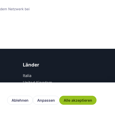
e dem Netzwerk bei
Länder
Italia
United Kingdom
Deutschland
España
Ablehnen
Anpassen
Alle akzeptieren
zerklärung