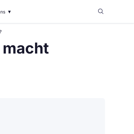
▾
uns
?
k macht