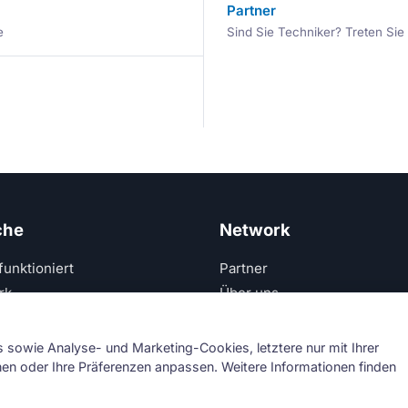
Partner
e
Sind Sie Techniker? Treten Si
che
Network
funktioniert
Partner
rk
Über uns
Kontakt
sowie Analyse- und Marketing-Cookies, letztere nur mit Ihrer
hnen oder Ihre Präferenzen anpassen. Weitere Informationen finden
Primi Srl — USt-IdNr. IT11621120960 ·
Impressum
·
Datenschut