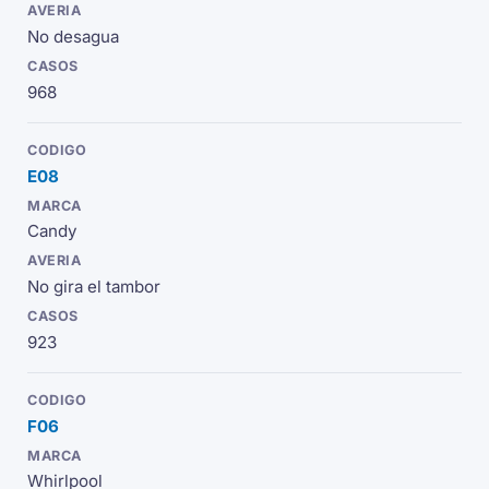
No desagua
968
E08
Candy
No gira el tambor
923
F06
Whirlpool