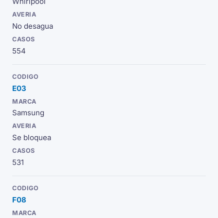
Whirlpool
No desagua
554
E03
Samsung
Se bloquea
531
F08