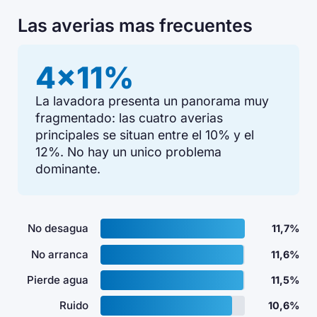
Las averias mas frecuentes
4×11%
La lavadora presenta un panorama muy
fragmentado: las cuatro averias
principales se situan entre el 10% y el
12%. No hay un unico problema
dominante.
No desagua
11,7%
No arranca
11,6%
Pierde agua
11,5%
Ruido
10,6%