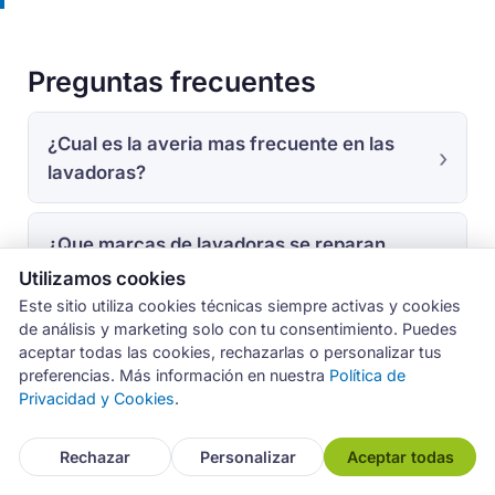
Preguntas frecuentes
¿Cual es la averia mas frecuente en las
lavadoras?
¿Que marcas de lavadoras se reparan
mas?
Utilizamos cookies
Este sitio utiliza cookies técnicas siempre activas y cookies
de análisis y marketing solo con tu consentimiento. Puedes
¿Que significa el codigo de error E18 en
aceptar todas las cookies, rechazarlas o personalizar tus
una lavadora Bosch?
preferencias. Más información en nuestra
Política de
Privacidad y Cookies
.
¿Por que las lavadoras LG pierden agua
Rechazar
Personalizar
Aceptar todas
con tanta frecuencia?