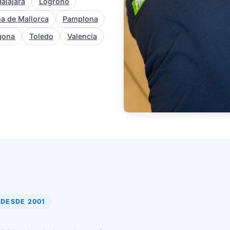
alajara
Logroño
a de Mallorca
Pamplona
gona
Toledo
Valencia
 DESDE 2001