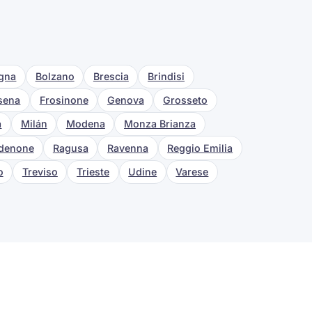
gna
Bolzano
Brescia
Brindisi
esena
Frosinone
Genova
Grosseto
a
Milán
Modena
Monza Brianza
denone
Ragusa
Ravenna
Reggio Emilia
o
Treviso
Trieste
Udine
Varese