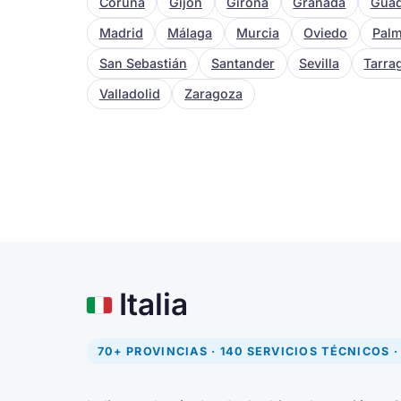
Coruña
Gijón
Girona
Granada
Guad
Madrid
Málaga
Murcia
Oviedo
Palm
San Sebastián
Santander
Sevilla
Tarra
Valladolid
Zaragoza
Italia
70+ PROVINCIAS · 140 SERVICIOS TÉCNICOS ·