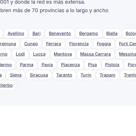
2001 y donde la red es más extensa.
ren más de 70 provincias a lo largo y ancho
Avellino
Bari
Benevento
Bergamo
Biella
Bolo
remona
Cuneo
Ferrara
Florencia
Foggia
Forli C
orno
Lodi
Lucca
Mantova
Massa Carrara
Messin
lermo
Parma
Pavia
Piacenza
Pisa
Pistoia
Por
a
Siena
Siracusa
Taranto
Turín
Trapani
Trent
iterbo