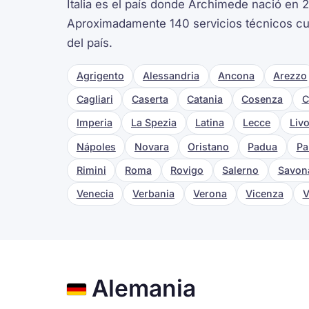
Italia es el país donde Archimede nació en 
Aproximadamente 140 servicios técnicos cub
del país.
Agrigento
Alessandria
Ancona
Arezzo
Cagliari
Caserta
Catania
Cosenza
C
Imperia
La Spezia
Latina
Lecce
Liv
Nápoles
Novara
Oristano
Padua
Pa
Rimini
Roma
Rovigo
Salerno
Savon
Venecia
Verbania
Verona
Vicenza
V
Alemania