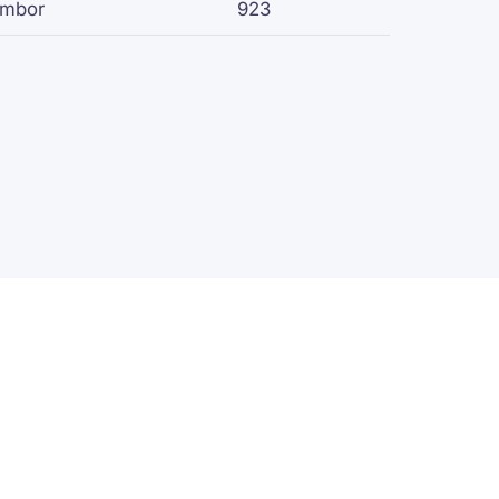
ambor
923