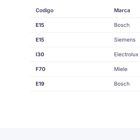
Codigo
Marca
E15
Bosch
E15
Siemens
I30
Electrolux
F70
Miele
E19
Bosch