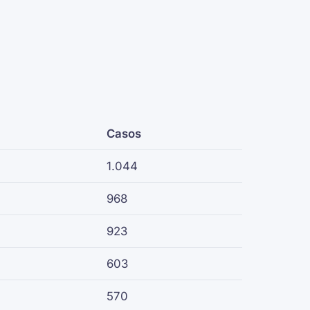
Casos
1.044
968
923
603
570