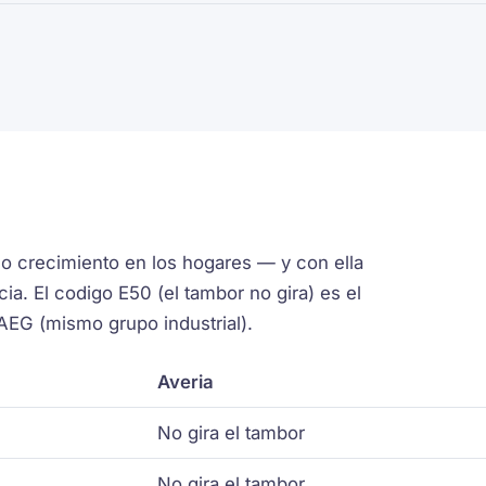
o crecimiento en los hogares — y con ella
ia. El codigo E50 (el tambor no gira) es el
AEG (mismo grupo industrial).
Averia
No gira el tambor
No gira el tambor