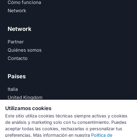
Cómo funciona
Network
Network
Partner
Quiénes somos
Contacto
Países
Italia
United Kingdom
Deutschland
Utilizamos cookies
España
Este sitio utiliza cookies técnicas siempre activas y cookies
de análisis y marketing solo con tu consentimiento. Puedes
© Numeri Primi Srl — P.IVA IT11621120960 ·
Aviso Legal
aceptar todas las cookies, rechazarlas o personalizar tus
preferencias. Más información en nuestra
Política de
·
Política de Privacidad