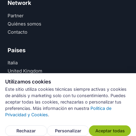
Network
Partner
Quiénes somos
Contacto
Países
Italia
United Kingdom
Deutschland
Utilizamos cookies
España
Este sitio utiliza cookies técnicas siempre activas y cookies
de análisis y marketing solo con tu consentimiento. Puedes
© Numeri Primi Srl — P.IVA IT11621120960 ·
Aviso Legal
aceptar todas las cookies, rechazarlas o personalizar tus
preferencias. Más información en nuestra
Política de
·
Política de Privacidad
Privacidad y Cookies
.
Rechazar
Personalizar
Aceptar todas