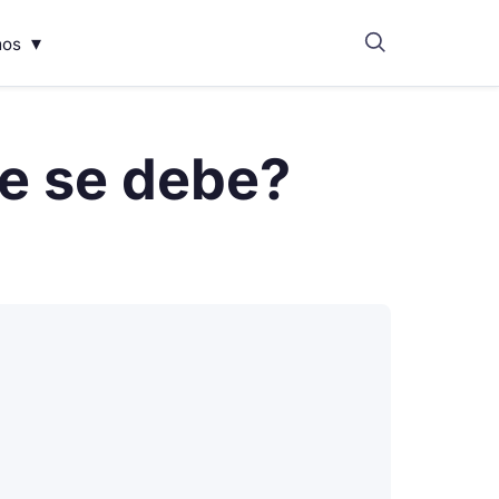
▾
mos
ue se debe?