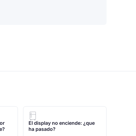
or
El display no enciende: ¿que
be?
ha pasado?