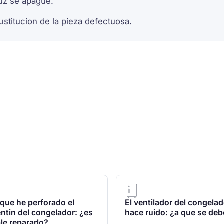
uz se apague.
sustitucion de la pieza defectuosa.
que he perforado el
El ventilador del congelad
ntin del congelador: ¿es
hace ruido: ¿a que se de
le repararlo?