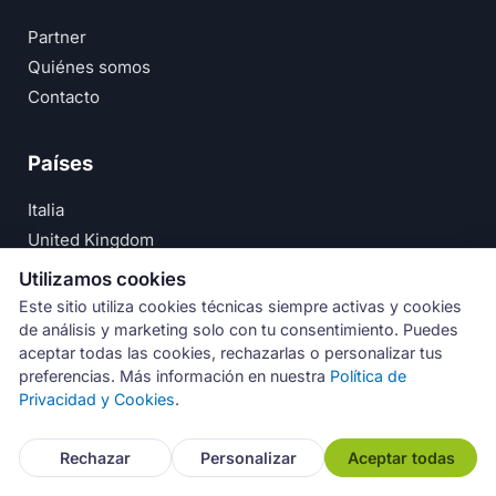
Partner
Quiénes somos
Contacto
Países
Italia
United Kingdom
Deutschland
Utilizamos cookies
España
Este sitio utiliza cookies técnicas siempre activas y cookies
de análisis y marketing solo con tu consentimiento. Puedes
© Numeri Primi Srl — P.IVA IT11621120960 ·
Aviso Legal
aceptar todas las cookies, rechazarlas o personalizar tus
preferencias. Más información en nuestra
Política de
·
Política de Privacidad
Privacidad y Cookies
.
Rechazar
Personalizar
Aceptar todas