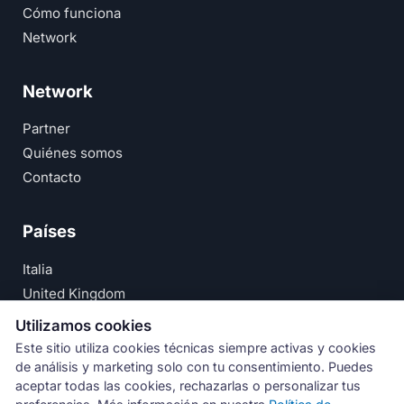
Cómo funciona
Network
Network
Partner
Quiénes somos
Contacto
Países
Italia
United Kingdom
Deutschland
Utilizamos cookies
España
Este sitio utiliza cookies técnicas siempre activas y cookies
de análisis y marketing solo con tu consentimiento. Puedes
© Numeri Primi Srl — P.IVA IT11621120960 ·
Aviso Legal
aceptar todas las cookies, rechazarlas o personalizar tus