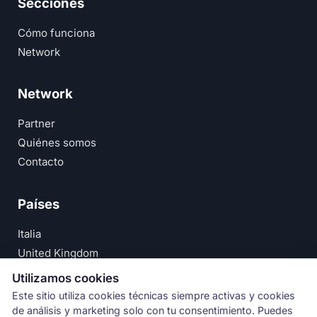
Secciones
Cómo funciona
Network
Network
Partner
Quiénes somos
Contacto
Países
Italia
United Kingdom
Deutschland
Utilizamos cookies
España
Este sitio utiliza cookies técnicas siempre activas y cookies
de análisis y marketing solo con tu consentimiento. Puedes