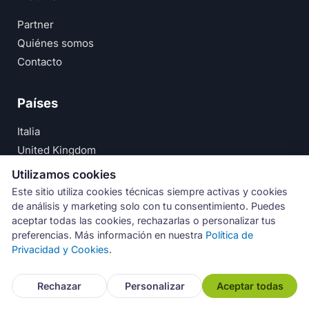
Partner
Quiénes somos
Contacto
Países
Italia
United Kingdom
Deutschland
Utilizamos cookies
España
Este sitio utiliza cookies técnicas siempre activas y cookies
de análisis y marketing solo con tu consentimiento. Puedes
© Numeri Primi Srl — P.IVA IT11621120960 ·
Aviso Legal
aceptar todas las cookies, rechazarlas o personalizar tus
preferencias. Más información en nuestra
Política de
·
Política de Privacidad
Privacidad y Cookies
.
Rechazar
Personalizar
Aceptar todas