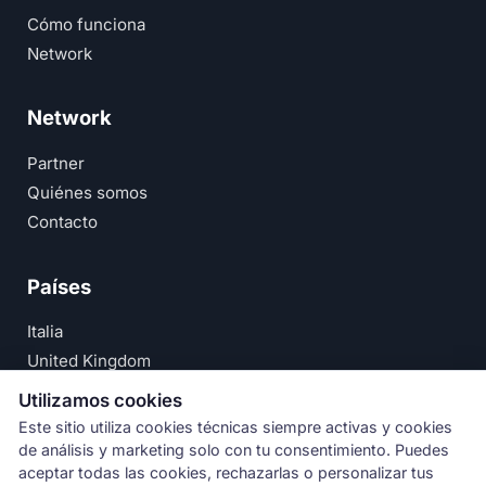
Cómo funciona
Network
Network
Partner
Quiénes somos
Contacto
Países
Italia
United Kingdom
Deutschland
Utilizamos cookies
España
Este sitio utiliza cookies técnicas siempre activas y cookies
de análisis y marketing solo con tu consentimiento. Puedes
© Numeri Primi Srl — P.IVA IT11621120960 ·
Aviso Legal
aceptar todas las cookies, rechazarlas o personalizar tus