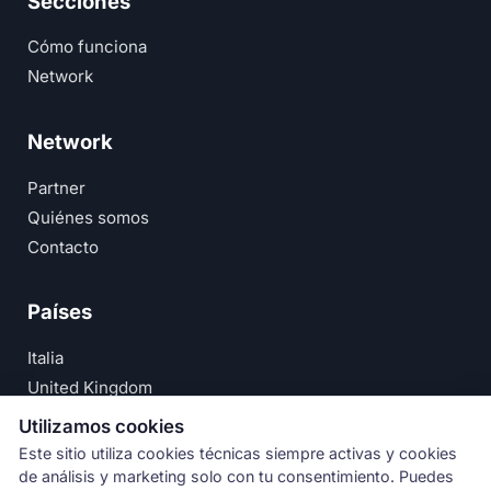
Secciones
Cómo funciona
Network
Network
Partner
Quiénes somos
Contacto
Países
Italia
United Kingdom
Deutschland
Utilizamos cookies
España
Este sitio utiliza cookies técnicas siempre activas y cookies
de análisis y marketing solo con tu consentimiento. Puedes