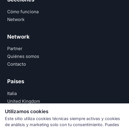
Cómo funciona
Network
Network
Partner
Quiénes somos
Contacto
Países
Italia
United Kingdom
Deutschland
Utilizamos cookies
España
Este sitio utiliza cookies técnicas siempre activas y cookies
de análisis y marketing solo con tu consentimiento. Puedes