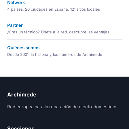
Network
4 países, 26 ciudades en España, 121 sitios locales
Partner
¿Eres un técnico? Únete a la red, descubre las ventajas
Quiénes somos
Desde 2001, la historia y los números de Archimede
Archimede
Red europea para la reparación de electrodomésticos
Secciones