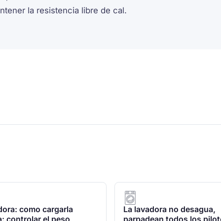
ener la resistencia libre de cal.
ora: como cargarla
La lavadora no desagua,
: controlar el peso
parpadean todos los pilot