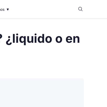
▾
mos
 ¿liquido o en