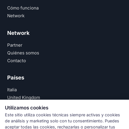
Cómo funciona
Network
Network
Partner
Quiénes somos
Contacto
Países
Italia
United Kingdom
Deutschland
Utilizamos cookies
España
Este sitio utiliza cookies técnicas siempre activas y cookies
de análisis y marketing solo con tu consentimiento. Puedes
© Numeri Primi Srl — P.IVA IT11621120960 ·
Aviso Legal
aceptar todas las cookies, rechazarlas o personalizar tus